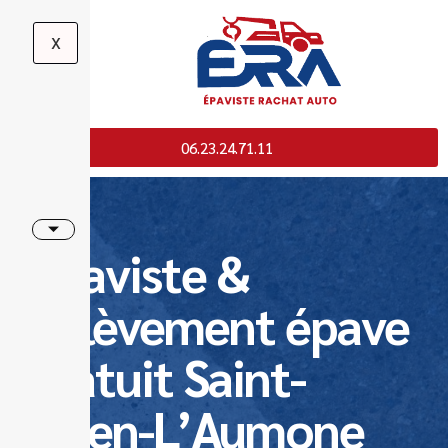
X
06.23.24.71.11
Epaviste &
Enlèvement épave
gratuit Saint-
Ouen-L’Aumone