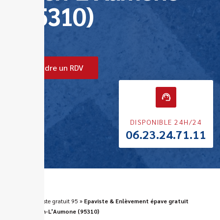
(95310)
Prendre un RDV
DISPONIBLE 24H/24
06.23.24.71.11
ERA
»
Epaviste gratuit 95
»
Epaviste & Enlèvement épave gratuit
Saint-Ouen-L’Aumone (95310)