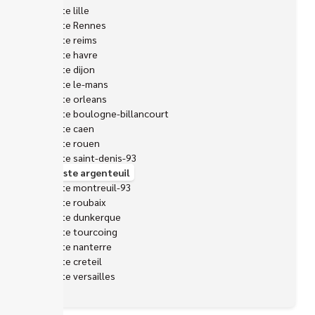
Epaviste lille
Epaviste Rennes
Epaviste reims
Epaviste havre
Epaviste dijon
Epaviste le-mans
Epaviste orleans
Epaviste boulogne-billancourt
Epaviste caen
Epaviste rouen
Epaviste saint-denis-93
Epaviste argenteuil
Epaviste montreuil-93
Epaviste roubaix
Epaviste dunkerque
Epaviste tourcoing
Epaviste nanterre
Epaviste creteil
Epaviste versailles