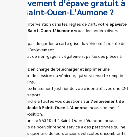
enlèvement d’épave gratuit à
Saint-Ouen-L’Aumone ?
Pour une intervention dans les règles de l’art, votre
épaviste
gratuit à Saint-Ouen-L’Aumone
vous demandera divers
papiers.
N’oubliez pas de garder la carte grise du véhicule à portée de
main pour l’enlèvement.
Le certificat de non-gage fait également partie des pièces à
fournir.
Vous serez en charge de télécharger et imprimer une
déclaration de cession du véhicule, qui sera ensuite remplie
par vos soins.
Vous devrez finalement justifier de votre identité avec une CNI
ou un passeport.
Pour répondre à toutes vos questions sur
l’enlèvement de
votre véhicule à Saint-Ouen-L’Aumone
, nous sommes à
votre disposition.
Partout dans le 95310 et à Saint-Ouen-L’Aumone, nous
apprécions de pouvoir rendre service à des personnes qui ne
savent pas quoi faire de leurs anciens véhicules encombrants