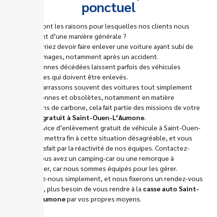
ponctuel
Quelles sont les raisons pour lesquelles nos clients nous
contactent d’une manière générale ?
Vous pourriez devoir faire enlever une voiture ayant subi de
gros dommages, notamment après un accident.
Les personnes décédées laissent parfois des véhicules
inutilisables qui doivent être enlevés.
Nous débarrassons souvent des voitures tout simplement
trop anciennes et obsolètes, notamment en matière
d’émissions de carbone, cela fait partie des missions de votre
épaviste gratuit à Saint-Ouen-L’Aumone
.
Notre service d’enlèvement gratuit de véhicule à Saint-Ouen-
L’Aumone mettra fin à cette situation désagréable, et vous
serez satisfait par la réactivité de nos équipes. Contactez-
nous si vous avez un camping-car ou une remorque à
débarrasser, car nous sommes équipés pour les gérer.
Contactez-nous simplement, et nous fixerons un rendez-vous
ensemble, plus besoin de vous rendre à la
casse auto Saint-
Ouen-L’Aumone
par vos propres moyens.