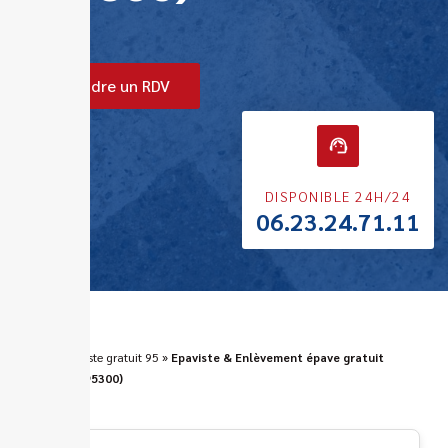
Prendre un RDV
DISPONIBLE 24H/24
06.23.24.71.11
ERA
»
Epaviste gratuit 95
»
Epaviste & Enlèvement épave gratuit
Livilliers (95300)