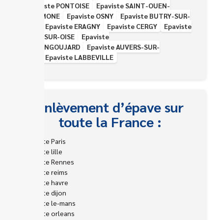
Epaviste PONTOISE
Epaviste SAINT-OUEN-
L*AUMONE
Epaviste OSNY
Epaviste BUTRY-SUR-
OISE
Epaviste ERAGNY
Epaviste CERGY
Epaviste
MERY-SUR-OISE
Epaviste
VALLANGOUJARD
Epaviste AUVERS-SUR-
OISE
Epaviste LABBEVILLE
Enlèvement d’épave sur
toute la France :
Epaviste Paris
Epaviste lille
Epaviste Rennes
Epaviste reims
Epaviste havre
Epaviste dijon
Epaviste le-mans
Epaviste orleans