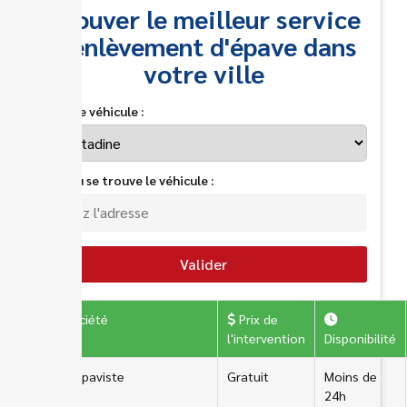
Trouver le meilleur service
d'enlèvement d'épave dans
votre ville
Type de véhicule :
Lieu où se trouve le véhicule :
Valider
Société
Prix de
l'intervention
Disponibilité
ERA Epaviste
Gratuit
Moins de
24h