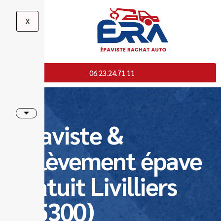
X
06.23.24.71.11
Epaviste &
Enlèvement épave
gratuit Livilliers
(95300)