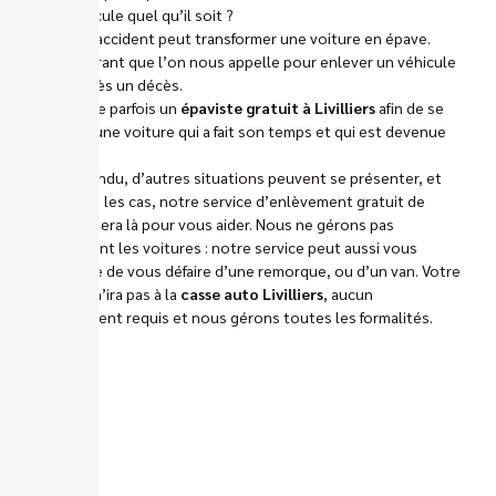
d’un véhicule quel qu’il soit ?
Un grave accident peut transformer une voiture en épave.
Il est courant que l’on nous appelle pour enlever un véhicule
laissé après un décès.
On appelle parfois un
épaviste gratuit à Livilliers
afin de se
défaire d’une voiture qui a fait son temps et qui est devenue
obsolète.
Bien entendu, d’autres situations peuvent se présenter, et
dans tous les cas, notre service d’enlèvement gratuit de
véhicule sera là pour vous aider. Nous ne gérons pas
uniquement les voitures : notre service peut aussi vous
permettre de vous défaire d’une remorque, ou d’un van. Votre
véhicule n’ira pas à la
casse auto Livilliers
, aucun
déplacement requis et nous gérons toutes les formalités.