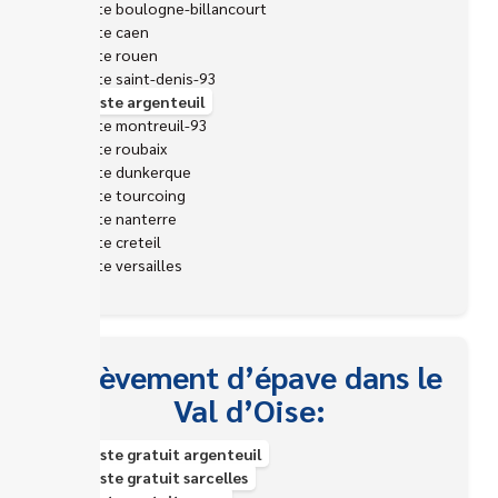
Epaviste boulogne-billancourt
Epaviste caen
Epaviste rouen
Epaviste saint-denis-93
Epaviste argenteuil
Epaviste montreuil-93
Epaviste roubaix
Epaviste dunkerque
Epaviste tourcoing
Epaviste nanterre
Epaviste creteil
Epaviste versailles
Enlèvement d’épave dans le
Val d’Oise:
Épaviste gratuit argenteuil
Épaviste gratuit sarcelles