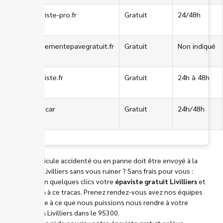
lepaviste-pro.fr
Gratuit
24/48h
enlevementepavegratuit.fr
Gratuit
Non indiqué
lepaviste.fr
Gratuit
24h à 48h
Manocar
Gratuit
24h/48h
Votre véhicule accidenté ou en panne doit être envoyé à la
casse de Livilliers sans vous ruiner ? Sans frais pour vous :
trouvez en quelques clics votre
épaviste gratuit Livilliers
et
mettez fin à ce tracas. Prenez rendez-vous avez nos équipes
de manière à ce que nous puissions nous rendre à votre
adresse, à Livilliers dans le 95300.
Pas de frais ni de soucis : notre épaviste gratuit enlève