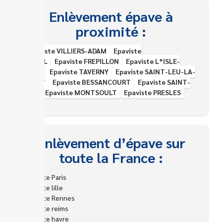
Enlèvement épave à
proximité :
Epaviste VILLIERS-ADAM
Epaviste
MERIEL
Epaviste FREPILLON
Epaviste L*ISLE-
ADAM
Epaviste TAVERNY
Epaviste SAINT-LEU-LA-
FORET
Epaviste BESSANCOURT
Epaviste SAINT-
PRIX
Epaviste MONTSOULT
Epaviste PRESLES
Enlèvement d’épave sur
toute la France :
Epaviste Paris
Epaviste lille
Epaviste Rennes
Epaviste reims
Epaviste havre