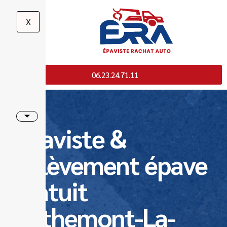
X
06.23.24.71.11
Epaviste &
Enlèvement épave
gratuit
Bethemont-La-