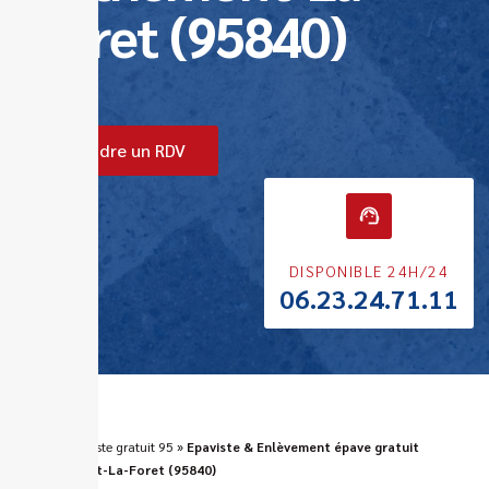
Foret (95840)
Prendre un RDV
DISPONIBLE 24H/24
06.23.24.71.11
ERA
»
Epaviste gratuit 95
»
Epaviste & Enlèvement épave gratuit
Bethemont-La-Foret (95840)