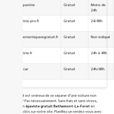
ERA Epaviste
Gratuit
Moins de
24h
lepaviste-pro.fr
Gratuit
24/48h
enlevementepavegratuit.fr
Gratuit
Non indiqué
lepaviste.fr
Gratuit
24h à 48h
Manocar
Gratuit
24h/48h
Croire qu’il est onéreux de se séparer d’une voiture non
roulante ? Pas nécessairement. Sans frais et sans stress,
trouvez un
épaviste gratuit Bethemont-La-Foret
en
quelques clics sur notre site. Planifiez un rendez-vous avec