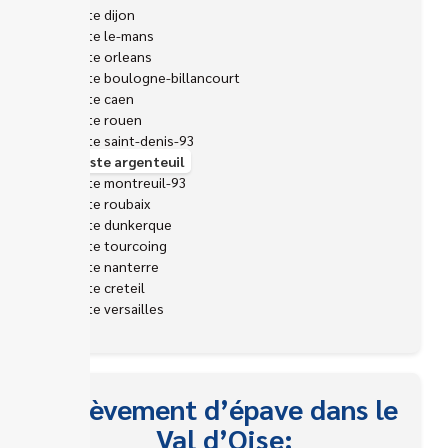
Epaviste dijon
Epaviste le-mans
Epaviste orleans
Epaviste boulogne-billancourt
Epaviste caen
Epaviste rouen
Epaviste saint-denis-93
Epaviste argenteuil
Epaviste montreuil-93
Epaviste roubaix
Epaviste dunkerque
Epaviste tourcoing
Epaviste nanterre
Epaviste creteil
Epaviste versailles
Enlèvement d’épave dans le
Val d’Oise: