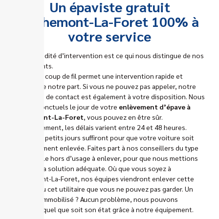
Un épaviste gratuit
Bethemont-La-Foret 100% à
votre service
Notre rapidité d’intervention est ce qui nous distingue de nos
concurrents.
Un simple coup de fil permet une intervention rapide et
efficace de notre part. Si vous ne pouvez pas appeler, notre
formulaire de contact est également à votre disposition. Nous
serons ponctuels le jour de votre
enlèvement d’épave à
Bethemont-La-Foret
, vous pouvez en être sûr.
Habituellement, les délais varient entre 24 et 48 heures.
Quelques petits jours suffiront pour que votre voiture soit
définitivement enlevée. Faites part à nos conseillers du type
de véhicule hors d’usage à enlever, pour que nous mettions
en place la solution adéquate. Où que vous soyez à
Bethemont-La-Foret, nos équipes viendront enlever cette
voiture ou cet utilitaire que vous ne pouvez pas garder. Un
véhicule immobilisé ? Aucun problème, nous pouvons
l’enlever quel que soit son état grâce à notre équipement.