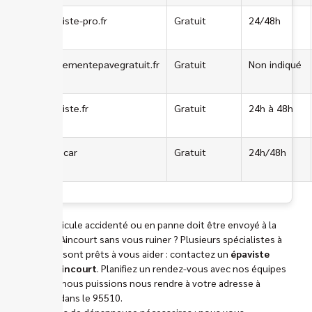
lepaviste-pro.fr
Gratuit
24/48h
enlevementepavegratuit.fr
Gratuit
Non indiqué
lepaviste.fr
Gratuit
24h à 48h
Manocar
Gratuit
24h/48h
Votre véhicule accidenté ou en panne doit être envoyé à la
casse de Aincourt sans vous ruiner ? Plusieurs spécialistes à
proximité sont prêts à vous aider : contactez un
épaviste
gratuit Aincourt
. Planifiez un rendez-vous avec nos équipes
pour que nous puissions nous rendre à votre adresse à
Aincourt dans le 95510.
Pas de frais de dépanneuse nécessaires : nous vous