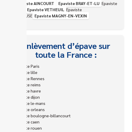
Epaviste AINCOURT
Epaviste BRAY-ET-LU
Epaviste
LIMAY
Epaviste VETHEUIL
Epaviste
FRENEUSE
Epaviste MAGNY-EN-VEXIN
Enlèvement d’épave sur
toute la France :
Epaviste Paris
Epaviste lille
Epaviste Rennes
Epaviste reims
Epaviste havre
Epaviste dijon
Epaviste le-mans
Epaviste orleans
Epaviste boulogne-billancourt
Epaviste caen
Epaviste rouen