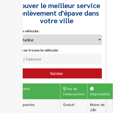
Trouver le meilleur service
d'enlèvement d'épave dans
votre ville
Type de véhicule :
Lieu où se trouve le véhicule :
Valider
Société
Prix de
l'intervention
Disponibilité
ERA Epaviste
Gratuit
Moins de
24h