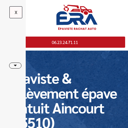
X
06.23.24.71.11
Epaviste &
Enlèvement épave
gratuit Aincourt
(95510)