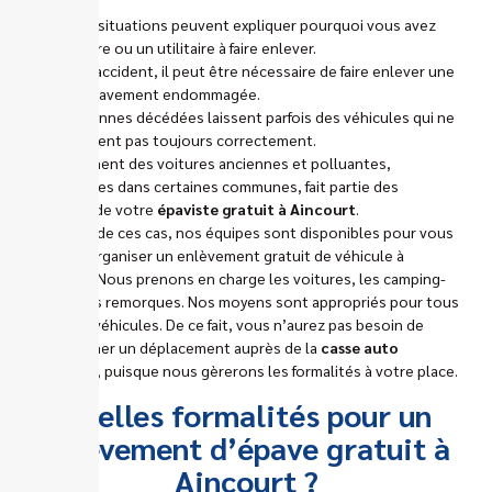
Plusieurs situations peuvent expliquer pourquoi vous avez
une voiture ou un utilitaire à faire enlever.
Après un accident, il peut être nécessaire de faire enlever une
voiture gravement endommagée.
Les personnes décédées laissent parfois des véhicules qui ne
fonctionnent pas toujours correctement.
L’enlèvement des voitures anciennes et polluantes,
inutilisables dans certaines communes, fait partie des
missions de votre
épaviste gratuit à Aincourt
.
Pour l’un de ces cas, nos équipes sont disponibles pour vous
aider et organiser un enlèvement gratuit de véhicule à
Aincourt. Nous prenons en charge les voitures, les camping-
cars et les remorques. Nos moyens sont appropriés pour tous
types de véhicules. De ce fait, vous n’aurez pas besoin de
programmer un déplacement auprès de la
casse auto
Aincourt
, puisque nous gèrerons les formalités à votre place.
Quelles formalités pour un
enlèvement d’épave gratuit à
Aincourt ?