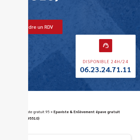
Prendre un RDV
DISPONIBLE 24H/24
06.23.24.71.11
ERA
»
Epaviste gratuit 95
»
Epaviste & Enlèvement épave gratuit
Aincourt (95510)